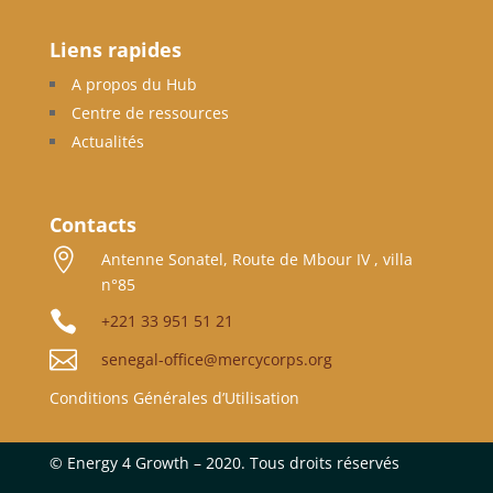
Liens rapides
A propos du Hub
Centre de ressources
Actualités
Contacts

Antenne Sonatel, Route de Mbour IV , villa
n°85

+221 33 951 51 21

senegal-office@mercycorps.org
Conditions Générales d’Utilisation
©
Energy 4 Growth – 2020. Tous droits réservés