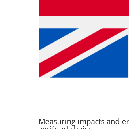
Measuring impacts and en
agrifood chains