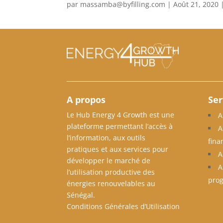
par
massamba@byfilling.com
|
Août 21, 2020
A propos
Ser
Le Hub Energy 4 Growth est une
A
plateforme permettant l’accès à
A
l’information, aux outils
fina
pratiques et aux services pour
A
développer le marché de
A
l’utilisation productive des
pro
énergies renouvelables au
Sénégal.
Conditions Générales d’Utilisation