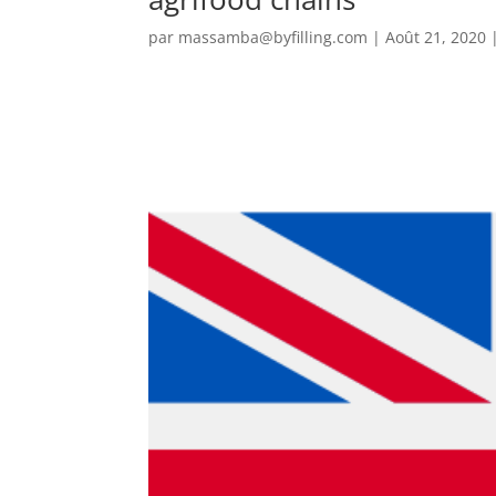
par
massamba@byfilling.com
|
Août 21, 2020