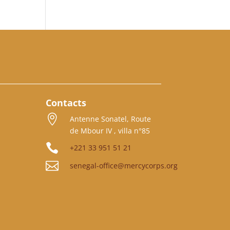
Contacts

Antenne Sonatel, Route
de Mbour IV , villa n°85

+221 33 951 51 21

senegal-office@mercycorps.org