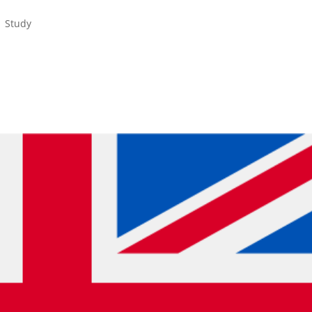
|
Study