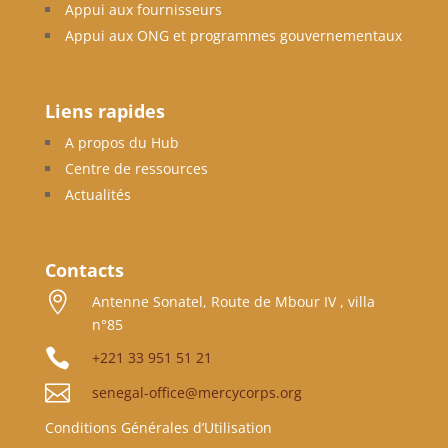
Appui aux fournisseurs
Appui aux ONG et programmes gouvernementaux
Liens rapides
A propos du Hub
Centre de ressources
Actualités
Contacts

Antenne Sonatel, Route de Mbour IV , villa
n°85

+221 33 951 51 21

senegal-office@mercycorps.org
Conditions Générales d’Utilisation