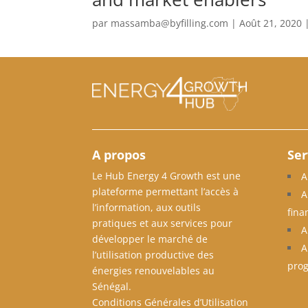
par
massamba@byfilling.com
|
Août 21, 2020
A propos
Ser
Le Hub Energy 4 Growth est une
A
plateforme permettant l’accès à
A
l’information, aux outils
fina
pratiques et aux services pour
A
développer le marché de
A
l’utilisation productive des
pro
énergies renouvelables au
Sénégal.
Conditions Générales d’Utilisation