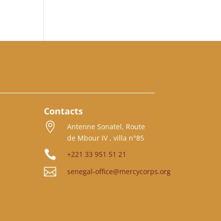
Contacts

Antenne Sonatel, Route
de Mbour IV , villa n°85

+221 33 951 51 21

senegal-office@mercycorps.org