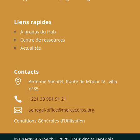
Liens rapides
A propos du Hub
Centre de ressources
Actualités
Contacts

Antenne Sonatel, Route de Mbour IV , villa
n°85

+221 33 951 51 21

senegal-office@mercycorps.org
Conditions Générales d’Utilisation
©
Energy 4 Growth – 2020. Tous droits réservés