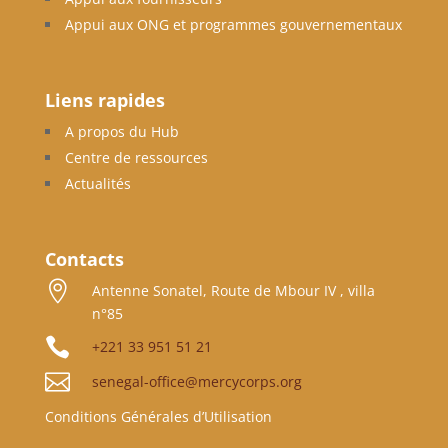
Appui aux ONG et programmes gouvernementaux
Liens rapides
A propos du Hub
Centre de ressources
Actualités
Contacts

Antenne Sonatel, Route de Mbour IV , villa
n°85

+221 33 951 51 21

senegal-office@mercycorps.org
Conditions Générales d’Utilisation