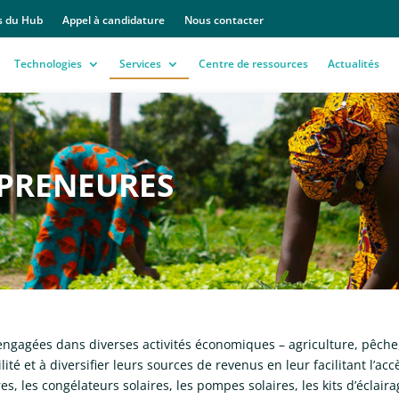
s du Hub
Appel à candidature
Nous contacter
Technologies
Services
Centre de ressources
Actualités
EPRENEURES
ngagées dans diverses activités économiques – agriculture, pêche,
bilité et à diversifier leurs sources de revenus en leur facilitant l’
res, les congélateurs solaires, les pompes solaires, les kits d’éclaira