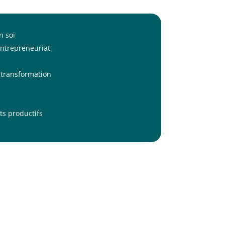
n soi
entrepreneuriat
 transformation
ts productifs