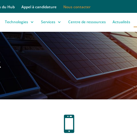
s du Hub
Appel à candidature
Nous contacter
Technologies
Services
Centre de ressources
Actualités
R
