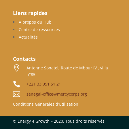
Liens rapides
A propos du Hub
Centre de ressources
Actualités
Contacts

Antenne Sonatel, Route de Mbour IV , villa
n°85

+221 33 951 51 21

senegal-office@mercycorps.org
Conditions Générales d’Utilisation
©
Energy 4 Growth – 2020. Tous droits réservés