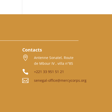
Contacts

Antenne Sonatel, Route
de Mbour IV , villa n°85

+221 33 951 51 21

senegal-office@mercycorps.org