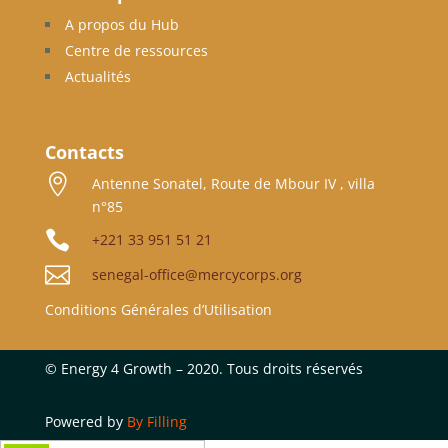
A propos du Hub
Centre de ressources
Actualités
Contacts

Antenne Sonatel, Route de Mbour IV , villa
n°85

+221 33 951 51 21

senegal-office@mercycorps.org
Conditions Générales d’Utilisation
©
Energy 4 Growth – 2020. Tous droits réservés
Powered by
By Filling