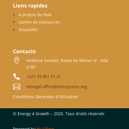
Liens rapides
A propos du Hub
Centre de ressources
Actualités
Contacts

Antenne Sonatel, Route de Mbour IV , villa
n°85

+221 33 951 51 21

senegal-office@mercycorps.org
Conditions Générales d’Utilisation
©
Energy 4 Growth – 2020. Tous droits réservés
Powered by
By Filling