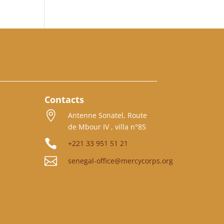
Contacts

Antenne Sonatel, Route
de Mbour IV , villa n°85

+221 33 951 51 21

senegal-office@mercycorps.org