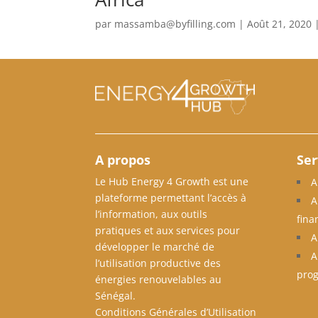
par
massamba@byfilling.com
|
Août 21, 2020
A propos
Ser
Le Hub Energy 4 Growth est une
A
plateforme permettant l’accès à
A
l’information, aux outils
fina
pratiques et aux services pour
A
développer le marché de
A
l’utilisation productive des
pro
énergies renouvelables au
Sénégal.
Conditions Générales d’Utilisation