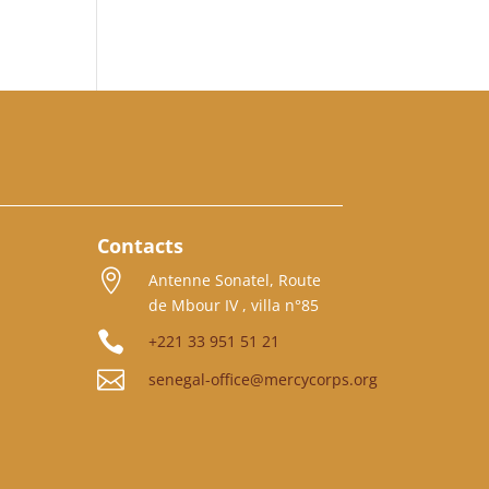
Contacts

Antenne Sonatel, Route
de Mbour IV , villa n°85

+221 33 951 51 21

senegal-office@mercycorps.org