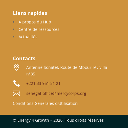
Liens rapides
A propos du Hub
Centre de ressources
Actualités
Contacts

Antenne Sonatel, Route de Mbour IV , villa
n°85

+221 33 951 51 21

senegal-office@mercycorps.org
Conditions Générales d’Utilisation
©
Energy 4 Growth – 2020. Tous droits réservés