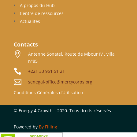
A propos du Hub
Centre de ressources
Actualités
Contacts

Antenne Sonatel, Route de Mbour IV , villa
n°85

+221 33 951 51 21

senegal-office@mercycorps.org
Conditions Générales d’Utilisation
©
Energy 4 Growth – 2020. Tous droits réservés
Powered by
By Filling