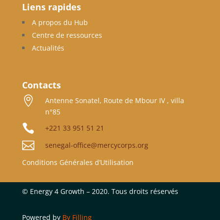
Liens rapides
A propos du Hub
Centre de ressources
Actualités
Contacts

Antenne Sonatel, Route de Mbour IV , villa
n°85

+221 33 951 51 21

senegal-office@mercycorps.org
Conditions Générales d’Utilisation
©
Energy 4 Growth – 2020. Tous droits réservés
Powered by
By Filling