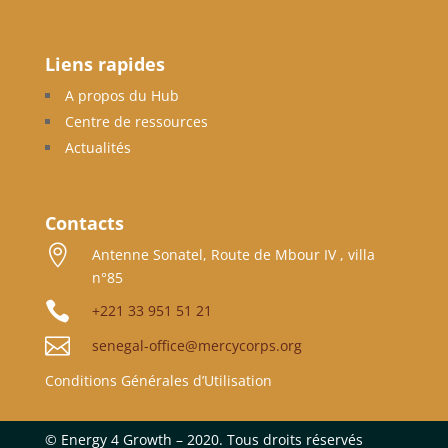
Liens rapides
A propos du Hub
Centre de ressources
Actualités
Contacts

Antenne Sonatel, Route de Mbour IV , villa
n°85

+221 33 951 51 21

senegal-office@mercycorps.org
Conditions Générales d’Utilisation
©
Energy 4 Growth – 2020. Tous droits réservés